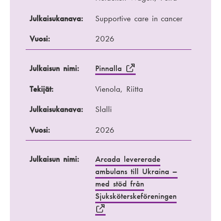
Julkaisukanava:
Supportive care in cancer
Vuosi:
2026
Julkaisun nimi:
Pinnalla
Tekijät:
Vienola, Riitta
Julkaisukanava:
Slalli
Vuosi:
2026
Julkaisun nimi:
Arcada levererade
ambulans till Ukraina –
med stöd från
Sjuksköterskeföreningen