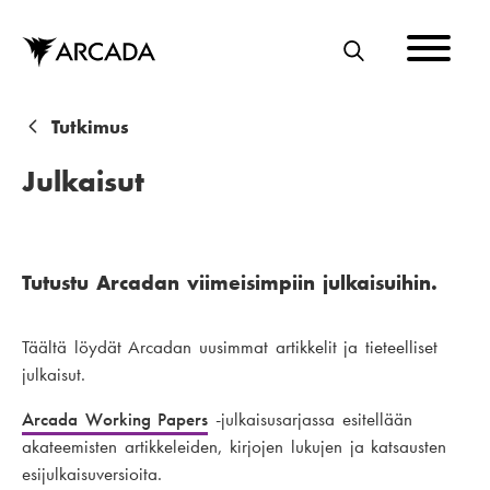
Hyppää
pääsisältöön
E
T
S
M
Tutkimus
I
u
Julkaisut
r
u
p
Tutustu Arcadan viimeisimpiin julkaisuihin.
o
Täältä löydät Arcadan uusimmat artikkelit ja tieteelliset
l
julkaisut.
k
Arcada Working Papers
-julkaisusarjassa esitellään
u
akateemisten artikkeleiden, kirjojen lukujen ja katsausten
esijulkaisuversioita.