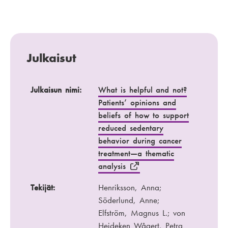
Julkaisut
Julkaisun nimi
Tekijät
Julkaisun nimi:
What is helpful and not?
Patients’ opinions and
Julkaisukanava
Vuosi
beliefs of how to support
reduced sedentary
behavior during cancer
treatment—a thematic
analysis
Tekijät:
Henriksson, Anna;
Söderlund, Anne;
Elfström, Magnus L.; von
Heideken Wågert, Petra