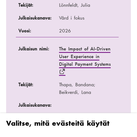
Tekijät:
Lönnfeldt, Julia
Julkaisukanava:
Vård i fokus
Vuosi:
2026
Julkaisun nimi:
The Impact of AI-Driven
User Experience in
Digital Payment Systems
Tekijät:
Thapa, Bandana;
Beikverdi, Lana
Julkaisukanava:
Vuosi:
2026
Valitse, mitä evästeitä käytät
Julkaisun nimi:
Opinto- ja uraohjaus