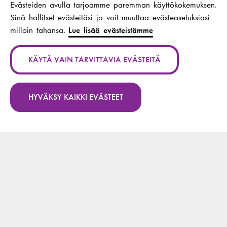
Evästeiden avulla tarjoamme paremman käyttökokemuksen.
SAILA-väylällä
Sinä hallitset evästeitäsi ja voit muuttaa evästeasetuksiasi
milloin tahansa.
Lue lisää evästeistämme
Tekijät:
Sievers, Anna;
Raatikainen, Kukka-
Maaria; Eronen, Lotta;
KÄYTÄ VAIN TARVITTAVIA EVÄSTEITÄ
Tiainen, Anna-Maria;
Rasa, Anna-Riikka
HYVÄKSY KAIKKI EVÄSTEET
Julkaisukanava:
Metropolia
Ammattikorkeakoulun
julkaisuja : TAITO-sarja
Vuosi:
2026
Julkaisun nimi:
For the North: Unifying
the Nordic paramedicine
profession
Tekijät:
Ericsson, Christoffer