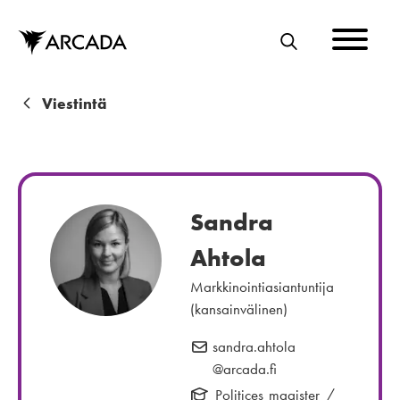
Hyppää
pääsisältöön
E
T
S
M
Viestintä
I
u
r
u
Sandra
p
Ahtola
o
Markkinointiasiantuntija
l
(kansainvälinen)
k
sandra.ahtola
S
u
@arcada.fi
ä
h
Politices magister /