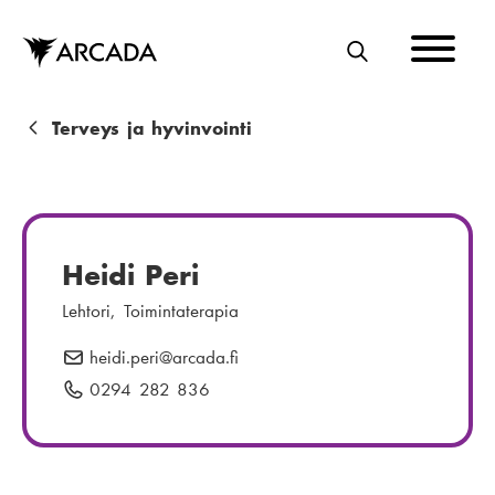
Hyppää
pääsisältöön
E
T
S
M
Terveys ja hyvinvointi
I
u
r
u
Heidi Peri
p
Lehtori, Toimintaterapia
o
heidi.peri
S
@arcada.fi
l
ä
0294 282 836
P
k
h
u
u
k
h
ö
e