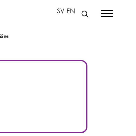
E
T
röm
S
I