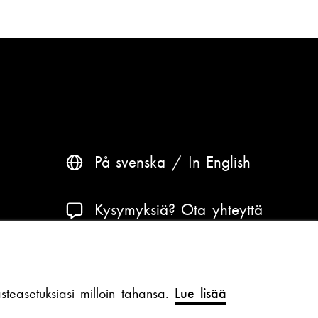
På svenska
In English
Kysymyksiä? Ota yhteyttä
Saavutettavuus ja tietosuoja
teasetuksiasi milloin tahansa.
Lue lisää
Teema