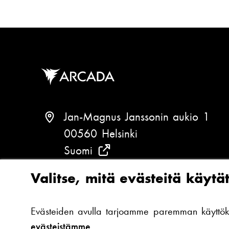
u
ö
e
p
l
o
i
s
n
t
n
i
u
:
m
Jan-Magnus Janssonin aukio 1
e
00560 Helsinki
r
Suomi
(
o
:
T
Valitse, mitä evästeitä käytä
a
P
+358 (0)294 282 699
r
u
Evästeiden avulla tarjoamme paremman käyttökoke
k
h
evästeistämme