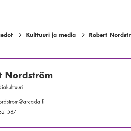
iedot
Kulttuuri ja media
Robert Nordst
t Nordström
iakulttuuri
ordstrom
@arcada.fi
82 587