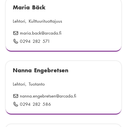
p
Maria Bäck
l
o
i
s
n
Lehtori, Kulttuurituottajuus
t
n
maria.back
S
@arcada.fi
i
u
ä
:
0294 282 571
P
m
h
u
e
k
h
r
ö
e
o
p
Nanna Engebretsen
l
:
o
i
s
n
Lehtori, Tuotanto
t
n
nanna.engebretsen
S
@arcada.fi
i
u
ä
:
0294 282 586
P
m
h
u
e
k
h
r
ö
e
o