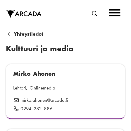
Hyppää
pääsisältöön
E
T
S
M
Yhteystiedot
I
u
Kulttuuri ja media
r
u
Mirko Ahonen
p
o
Lehtori, Onlinemedia
l
mirko.ahonen
S
@arcada.fi
k
ä
0294 282 886
P
h
u
u
k
h
ö
e