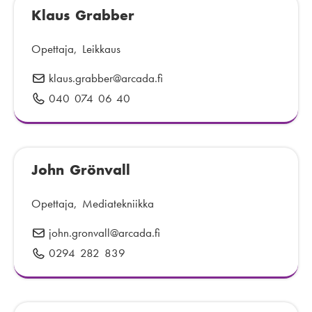
p
Klaus Grabber
l
:
o
i
s
n
Opettaja, Leikkaus
t
n
klaus.grabber
S
@arcada.fi
i
u
ä
:
040 074 06 40
P
m
h
u
e
k
h
r
ö
e
o
p
John Grönvall
l
:
o
i
s
n
Opettaja, Mediatekniikka
t
n
john.gronvall
S
@arcada.fi
i
u
ä
:
0294 282 839
P
m
h
u
e
k
h
r
ö
e
o