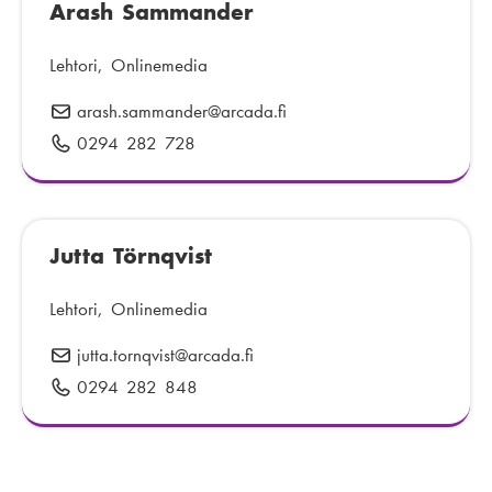
p
Arash Sammander
l
:
o
i
s
n
Lehtori, Onlinemedia
t
n
arash.sammander
S
@arcada.fi
i
u
ä
:
0294 282 728
P
m
h
u
e
k
h
r
ö
e
o
p
Jutta Törnqvist
l
:
o
i
s
n
Lehtori, Onlinemedia
t
n
jutta.tornqvist
S
@arcada.fi
i
u
ä
:
0294 282 848
P
m
h
u
e
k
h
r
ö
e
o