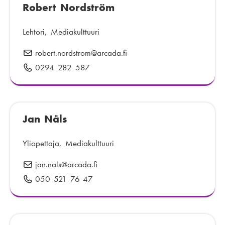
p
Robert Nordström
l
:
o
i
s
n
Lehtori, Mediakulttuuri
t
n
robert.nordstrom
S
@arcada.fi
i
u
ä
:
0294 282 587
P
m
h
u
e
k
h
r
ö
e
o
p
Jan Nåls
l
:
o
i
s
n
Yliopettaja, Mediakulttuuri
t
n
jan.nals
S
@arcada.fi
i
u
ä
:
050 521 76 47
P
m
h
u
e
k
h
r
ö
e
o