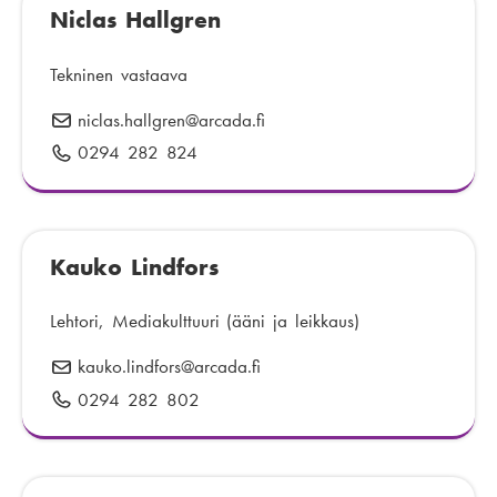
p
Niclas Hallgren
l
:
o
i
s
n
Tekninen vastaava
t
n
niclas.hallgren
S
@arcada.fi
i
u
ä
:
0294 282 824
P
m
h
u
e
k
h
r
ö
e
o
p
Kauko Lindfors
l
:
o
i
s
n
Lehtori, Mediakulttuuri (ääni ja leikkaus)
t
n
kauko.lindfors
S
@arcada.fi
i
u
ä
:
0294 282 802
P
m
h
u
e
k
h
r
ö
e
o