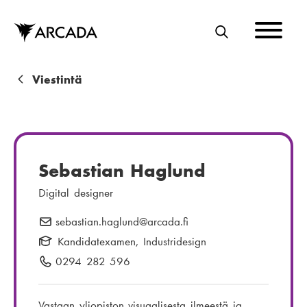
Hyppää
pääsisältöön
E
T
S
M
Viestintä
I
u
r
u
Sebastian Haglund
p
Digital designer
o
sebastian.haglund
S
@arcada.fi
l
ä
Kandidatexamen, Industridesign
k
h
0294 282 596
P
u
k
u
ö
h
Vastaan yliopiston visuaalisesta ilmeestä ja