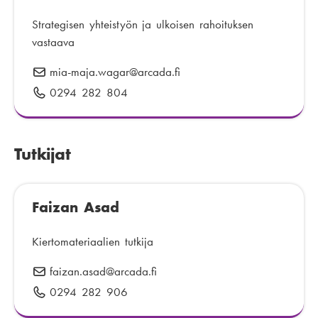
p
:
o
Strategisen yhteistyön ja ulkoisen rahoituksen
s
vastaava
t
mia-maja.wagar
S
@arcada.fi
i
ä
0294 282 804
P
:
h
u
k
h
ö
e
Tutkijat
p
l
o
i
s
n
Faizan Asad
t
n
i
u
Kiertomateriaalien tutkija
:
m
e
faizan.asad
S
@arcada.fi
r
ä
0294 282 906
P
o
h
u