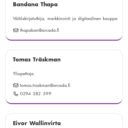
Bandana Thapa
ö
p
o
Väitöskirjatutkija, markkinointi ja digitaalinen kauppa
s
thapaban
S
@arcada.fi
t
ä
i
h
:
k
Tomas Träskman
ö
p
o
Yliopettaja
s
tomas.traskman
S
@arcada.fi
t
ä
0294 282 599
P
i
h
u
:
k
h
ö
e
p
Eivor Wallinvirta
l