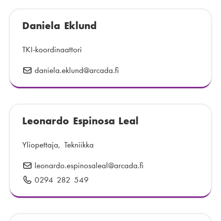
ö
e
p
Daniela Eklund
l
o
i
s
n
TKI-koordinaattori
t
n
daniela.eklund
S
@arcada.fi
i
u
ä
:
m
h
e
k
r
Leonardo Espinosa Leal
ö
o
p
:
o
Yliopettaja, Tekniikka
s
leonardo.espinosaleal
S
@arcada.fi
t
ä
0294 282 549
P
i
h
u
:
k
h
ö
e