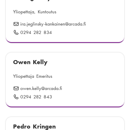
p
o
Yliopettaja, Kuntoutus
s
ira.jeglinsky-kankainen
S
@arcada.fi
t
ä
0294 282 834
P
i
h
u
:
k
h
ö
e
p
Owen Kelly
l
o
i
s
n
Yliopettaja Emeritus
t
n
owen.kelly
S
@arcada.fi
i
u
ä
:
0294 282 843
P
m
h
u
e
k
h
r
ö
e
o
p
Pedro Kringen
l
: