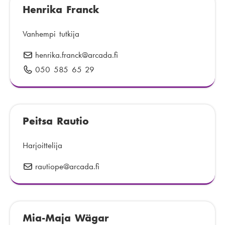
p
Henrika Franck
l
o
i
s
n
Vanhempi tutkija
t
n
henrika.franck
S
@arcada.fi
i
u
ä
:
050 585 65 29
P
m
h
u
e
k
h
r
ö
e
o
p
Peitsa Rautio
l
:
o
i
s
n
Harjoittelija
t
n
rautiope
S
@arcada.fi
i
u
ä
:
m
h
e
k
r
Mia-Maja Wägar
ö
o