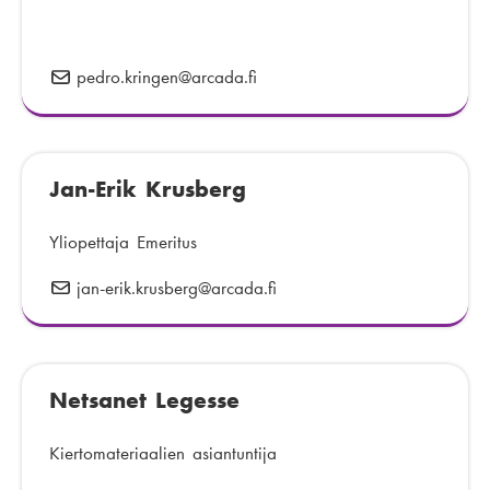
o
i
s
n
t
n
pedro.kringen
S
@arcada.fi
i
u
ä
:
m
h
e
k
r
Jan-Erik Krusberg
ö
o
p
:
o
Yliopettaja Emeritus
s
jan-erik.krusberg
S
@arcada.fi
t
ä
i
h
:
k
Netsanet Legesse
ö
p
o
Kiertomateriaalien asiantuntija
s