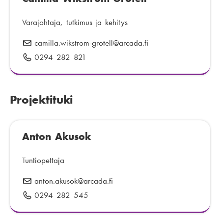
p
o
Varajohtaja, tutkimus ja kehitys
s
camilla.wikstrom-grotell
S
@arcada.fi
t
ä
0294 282 821
P
i
h
u
:
k
h
ö
e
Projektituki
p
l
o
i
s
n
Anton Akusok
t
n
i
u
Tuntiopettaja
:
m
e
anton.akusok
S
@arcada.fi
r
ä
0294 282 545
P
o
h
u
:
k
h