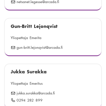
netsanet.legesse
S
@arcada.fi
t
ä
i
h
:
k
Gun-Britt Lejonqvist
ö
p
o
Yliopettaja Emerita
s
gun-britt.lejonqvist
S
@arcada.fi
t
ä
i
h
:
k
Jukka Surakka
ö
p
o
Yliopettaja Emeritus
s
jukka.surakka
S
@arcada.fi
t
ä
0294 282 899
P
i
h