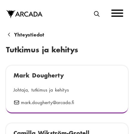
Hyppää
pääsisältöön
E
T
S
M
Yhteystiedot
I
u
Tutkimus ja kehitys
r
u
Mark Dougherty
p
o
Johtaja, tutkimus ja kehitys
l
mark.dougherty
S
@arcada.fi
k
ä
h
u
k
Camilla Wikström-Grotell
ö