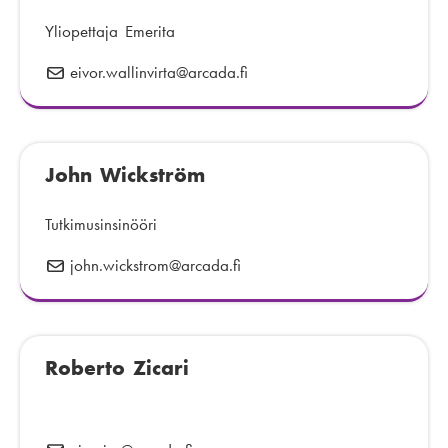
o
i
s
n
Yliopettaja Emerita
t
n
eivor.wallinvirta
S
@arcada.fi
i
u
ä
:
m
h
e
k
r
John Wickström
ö
o
p
:
o
Tutkimusinsinööri
s
john.wickstrom
S
@arcada.fi
t
ä
i
h
:
k
Roberto Zicari
ö
p
o
s