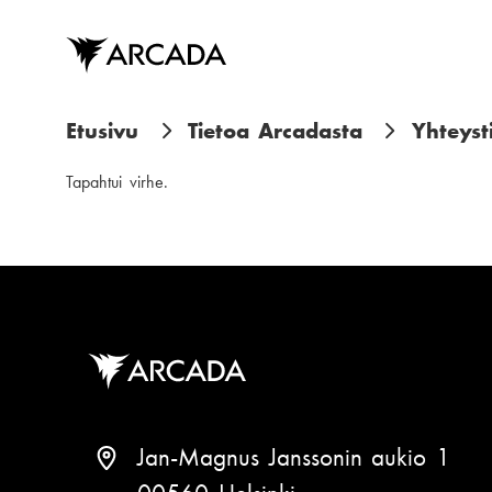
Hyppää
pääsisältöön
M
Etusivu
Tietoa Arcadasta
Yhteyst
u
Tapahtui virhe.
r
u
p
o
l
k
Jan-Magnus Janssonin aukio 1