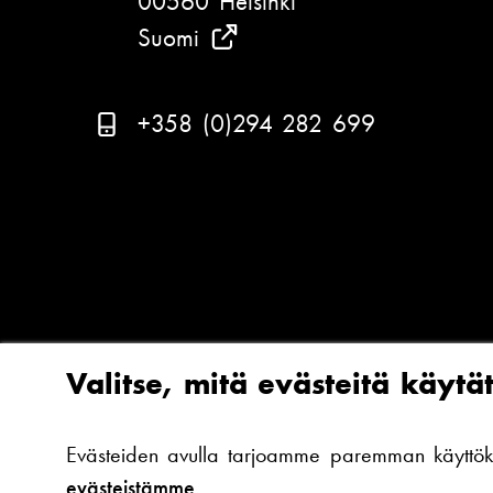
00560 Helsinki
u
Suomi
(
T
a
P
+358 (0)294 282 699
r
u
k
h
a
e
s
l
t
i
e
n
l
n
Valitse, mitä evästeitä käytä
e
u
m
m
Evästeiden avulla tarjoamme paremman käyttökoke
i
e
evästeistämme