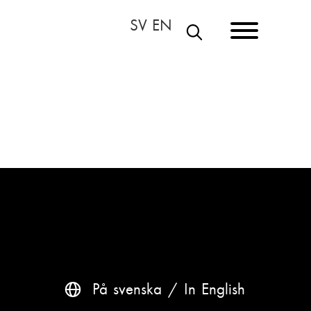
E
T
S
I
På svenska
In English