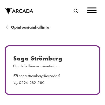
Hyppää
pääsisältöön
E
T
S
M
Opintoasiainhallinto
I
u
r
u
Saga Strömberg
p
Opintohallinnon asiantuntija
o
saga.stromberg
S
@arcada.fi
l
ä
0294 282 580
P
k
h
u
u
k
h
ö
e