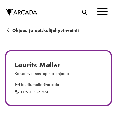
Hyppää
pääsisältöön
E
T
S
M
Ohjaus ja opiskelijahyvinvointi
I
u
r
u
Laurits Møller
p
Kansainvälinen opinto-ohjaaja
o
laurits.moller
S
@arcada.fi
l
ä
0294 282 560
P
k
h
u
u
k
h
ö
e