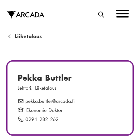
Hyppää
pääsisältöön
E
T
S
M
Liiketalous
I
u
r
u
Pekka Buttler
p
Lehtori, Liiketalous
o
pekka.buttler
S
@arcada.fi
l
ä
Ekonomie Doktor
k
h
0294 282 262
P
u
k
u
ö
h