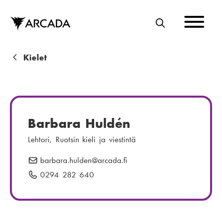
Hyppää
pääsisältöön
E
T
S
M
Kielet
I
u
r
u
Barbara Huldén
p
Lehtori, Ruotsin kieli ja viestintä
o
barbara.hulden
S
@arcada.fi
l
ä
0294 282 640
P
k
h
u
u
k
h
ö
e