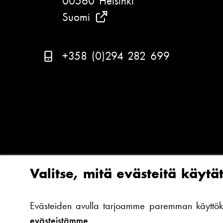
00560 Helsinki
u
Suomi
(
T
a
P
+358 (0)294 282 699
r
u
k
h
a
e
s
l
t
i
e
n
l
n
Valitse, mitä evästeitä käytä
e
u
m
m
Evästeiden avulla tarjoamme paremman käyttökoke
i
e
evästeistämme