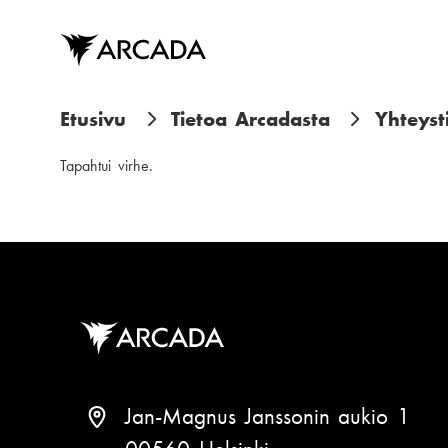
Hyppää
pääsisältöön
M
Etusivu
Tietoa Arcadasta
Yhteyst
u
Tapahtui virhe.
r
u
p
o
l
k
Jan-Magnus Janssonin aukio 1