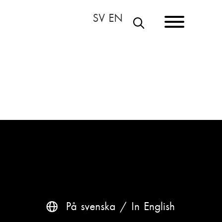
E
T
S
I
På svenska
In English