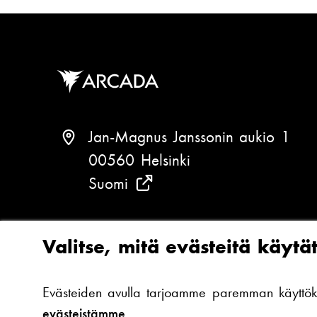
u
ö
p
o
s
t
i
Jan-Magnus Janssonin aukio 1
:
00560 Helsinki
Suomi
(
T
a
P
+358 (0)294 282 699
Valitse, mitä evästeitä käytä
r
u
k
h
Evästeiden avulla tarjoamme paremman käyttökoke
a
e
evästeistämme