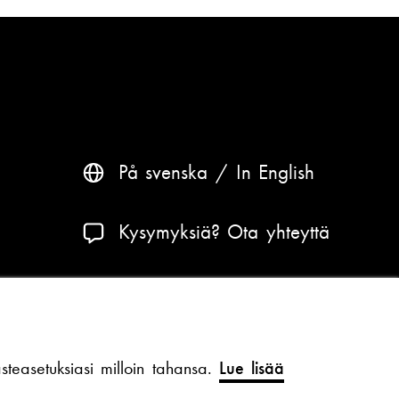
På svenska
In English
Kysymyksiä? Ota yhteyttä
Saavutettavuus ja tietosuoja
Teema
teasetuksiasi milloin tahansa.
Lue lisää