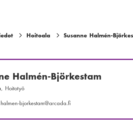
iedot
Hoitoala
Susanne Halmén-Björke
ne Halmén-Björkestam
a, Hoitotyö
.halmen-bjorkestam
@arcada.fi