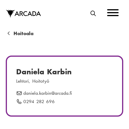
Hyppää
pääsisältöön
E
T
S
M
Hoitoala
I
u
r
u
Daniela Karbin
p
Lehtori, Hoitotyö
o
daniela.karbin
S
@arcada.fi
l
ä
0294 282 696
P
k
h
u
u
k
h
ö
e