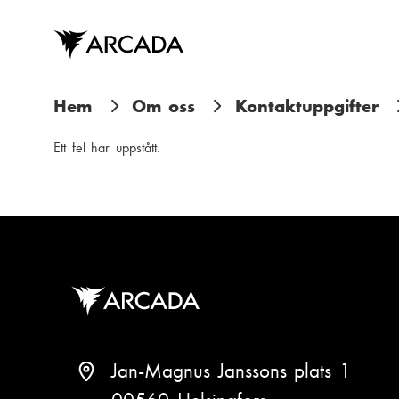
Hoppa
till
huvudinnehåll
L
Hem
Om oss
Kontaktuppgifter
ä
Ett fel har uppstått.
n
k
s
t
i
g
Jan-Magnus Janssons plats 1