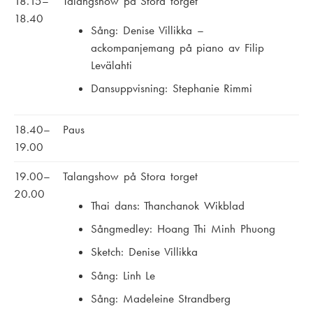
18.15–
Talangshow på Stora torget
18.40
Sång: Denise Villikka –
ackompanjemang på piano av Filip
Levälahti
Dansuppvisning: Stephanie Rimmi
18.40–
Paus
19.00
19.00–
Talangshow på Stora torget
20.00
Thai dans: Thanchanok Wikblad
Sångmedley: Hoang Thi Minh Phuong
Sketch: Denise Villikka
Sång: Linh Le
Sång: Madeleine Strandberg