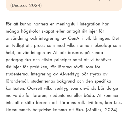
(Unesco, 2024)
För att kunna hantera en meningsfull integration har
många högskolor skapat eller antagit riktlinjer för
användning och integrering av GenAI i utbildningen. Det
är tydligt att, precis som med vilken annan teknologi som
helst, användningen av AI bör baseras på sunda
pedagogiska och etiska principer samt att vi behöver
riktlinjer för praktiken, för lärarna såväl som för
studenterna. Integrering av AI-verktyg bör styras av
lärandemål, studenternas bakgrund och den specifika
kontexten. Oavsett vilka verktyg som används bör de ge
mervärde för läraren, studenterna eller båda. AI kommer
inte att ersätta läraren och lärarens roll. Tvärtom, kan t.ex.
klassrummets betydelse komma att öka. (Mollick, 2024)