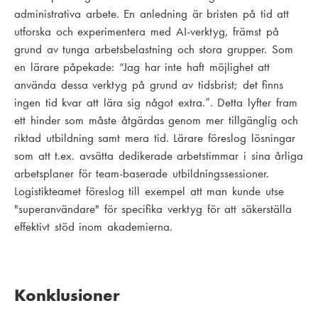
administrativa arbete. En anledning är bristen på tid att
utforska och experimentera med AI-verktyg, främst på
grund av tunga arbetsbelastning och stora grupper. Som
en lärare påpekade: “Jag har inte haft möjlighet att
använda dessa verktyg på grund av tidsbrist; det finns
ingen tid kvar att lära sig något extra.”. Detta lyfter fram
ett hinder som måste åtgärdas genom mer tillgänglig och
riktad utbildning samt mera tid. Lärare föreslog lösningar
som att t.ex. avsätta dedikerade arbetstimmar i sina årliga
arbetsplaner för team-baserade utbildningssessioner.
Logistikteamet föreslog till exempel att man kunde utse
"superanvändare" för specifika verktyg för att säkerställa
effektivt stöd inom akademierna.
Konklusioner