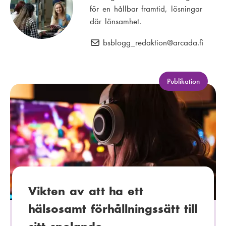
för en hållbar framtid, lösningar
där lönsamhet.
bsblogg_redaktion
E
@arcada.fi
-
p
o
K
Publikation
a
s
t
t
e
:
g
o
r
i
:
Vikten av att ha ett
hälsosamt förhållningssätt till