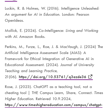
Luckin, R. & Holmes, W. (2016).
Intelligence Unleashed:
An argument for AI in Education.
London: Pearson
OpenIdeas.
Mollick, E. (2024).
Co-Intelligence: Living and Working
with AI
. Amazon Books.
Perkins, M., Furze, L., Roe, J. & MacVaugh, J. (2024) The
Artificial Intelligence Assessment Scale (AIAS): A
Framework for Ethical Integration of Generative AI in
Educational Assessment. (2024).
Journal of University
Teaching and Learning Practice
,
21(06).
https://doi.org/10.53761/q3azde36
Rose, J. (2023). ChatGPT as a teaching tool, not a
cheating tool | THE Campus Learn, Share, Connect.
Times
Higher Education
. Retrieved 10.9.2024,
https://www.timeshighereducation.com/campus/chatgpt-