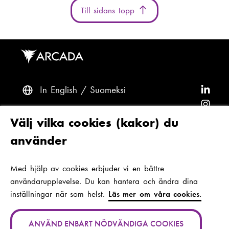
Till sidans topp
In English
Suomeksi
F
ö
F
l
ö
F
Frågor? Kontakta oss
Välj vilka cookies (kakor) du
j
l
ö
F
använder
A
j
l
ö
F
Tillgänglighet och dataskydd
r
A
j
l
ö
Med hjälp av cookies erbjuder vi en bättre
Tema
c
r
A
j
l
användarupplevelse. Du kan hantera och ändra dina
a
c
r
A
j
inställningar när som helst.
Läs mer om våra cookies.
d
a
c
r
A
Jan-Magnus Janssons plats 1
a
d
a
c
r
00560 Helsingfors
ANVÄND ENBART NÖDVÄNDIGA COOKIES