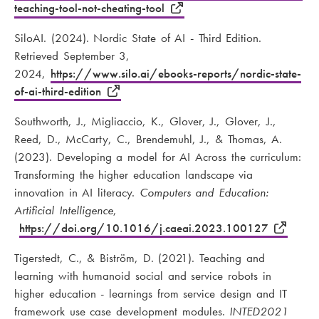
teaching-tool-not-cheating-tool
SiloAI. (2024). Nordic State of AI - Third Edition.
Retrieved September 3,
2024,
https://www.silo.ai/ebooks-reports/nordic-state-
of-ai-third-edition
Southworth, J., Migliaccio, K., Glover, J., Glover, J.,
Reed, D., McCarty, C., Brendemuhl, J., & Thomas, A.
(2023). Developing a model for AI Across the curriculum:
Transforming the higher education landscape via
innovation in AI literacy.
Computers and Education:
Artificial Intelligence
,
https://doi.org/10.1016/j.caeai.2023.100127
Tigerstedt, C., & Biström, D. (2021). Teaching and
learning with humanoid social and service robots in
higher education - learnings from service design and IT
framework use case development modules.
INTED2021