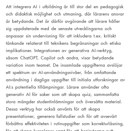
Att integrera AI i utbildning är till stor del en pedagogisk
och didaktisk möjlighet och utmaning, där lärarens ansvar
är betydande. Det är därför avgörande att lärare håller
sig uppdaterade med de senaste utvecklingarna och
anpassar sin undervisning för att inkludera t.ex. kritiskt
tänkande relaterat till teknikens begränsningar och etiska
implikationer. Integrationen av generativa AI-verktyg,
såsom ChatGPT, Copilot och andra, visar betydande
variation inom teamet. De insamlade uppgifterna avslöjar
ett spektrum av AI-användningsnivåer, från omfattande
användning i dagliga uppgifter till initiala utforskningar av
AI:s potentiella tillämpningar. Lärare använder ofta
generativ AI för saker som att skapa quiz, sammanfatta
stora mängder studentinlämningar och översätta material.
Dessa verktyg har också använts för att skapa
presentationer, generera fallstudier och för att avsevärt
förbättra effektiviteten i rutinuppgifter som korrekturläsning,
för att skapa kursplaner samt för att brainstorma nytt