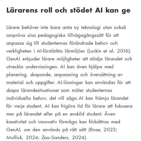
Lärarens roll och stödet AI kan ge
Lärare behöver inte bara anta ny teknologi utan också
ompröva sina pedagogiska tillvägagångssätt för att
anpassa sig till studenternas förändrade behov och
verkligheten i AI-förstärkta lärmiljöer (Luckin et al, 2016).
GenAI erbjuder lärare möjligheter att stödja lärandet och
utveckla undervisningen. AI kan även hjälpa med
planering, skapande, anpassning och översättning av
material och uppgifter. AI-lösningar kan användas för att
skapa lärandesituationer som möter studenternas
individuella behov, det vill säga AI kan främja lärandet
för varje student. AI kan frigöra tid för lärare att fokusera
mer på lärandet eller på en enskild student. Även
kreativitet och innovativ förmåga kan förbättras med
GenAI, om den används på rätt sätt (Rose, 2023;
Mollick, 2024; Zao-Sanders, 2024).