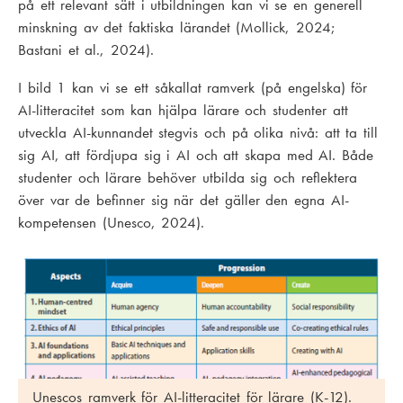
på ett relevant sätt i utbildningen kan vi se en generell
minskning av det faktiska lärandet (Mollick, 2024;
Bastani et al., 2024).
I bild 1 kan vi se ett såkallat ramverk (på engelska) för
AI-litteracitet som kan hjälpa lärare och studenter att
utveckla AI-kunnandet stegvis och på olika nivå: att ta till
sig AI, att fördjupa sig i AI och att skapa med AI. Både
studenter och lärare behöver utbilda sig och reflektera
över var de befinner sig när det gäller den egna AI-
kompetensen (Unesco, 2024).
Unescos ramverk för AI-litteracitet för lärare (K-12).