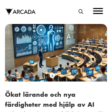
Hoppa
till
huvudinnehåll
S
Ö
K
Ökat lärande och nya
färdigheter med hjälp av AI