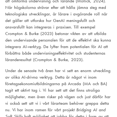
att omforma undervisning och lärande (Mollick, 2024).
När högskolorna strävar efter att hålla jämna steg med
teknologiska utvecklingar, är lärare i avgörande roll när
det gäller att utforska hur GenAI meningsfullt och
ansvarsfullt kan integreras i praxisen. Till exempel
Crompton & Burke (2023) betonar vikten av att utbilda
den undervisande personalen för att de effektivt ska kunna
integrera AI-verktyg. De lyfter fram potentialen för AI att
förbättra både undervisningseffektivitet och studenternas
läranderesultat (Crompton & Burke, 2023).
Under de senaste två åren har vi sett en enorm utveckling
av olika AI-drivna verktyg. Detta är något vi inom
företagsekonomiutbildningarna på Arcada (MA och BA)
tagit ett aktivt tag i. Vi har sett att det finns otroliga
möjligheter, men även risker på vägen och just därför har
vi också sett att vi i vårt lärarteam behöver greppa detta
nu. Vi har inom ramen för vårt projekt
Bridging AI and
Soft Skills
haft möjlighet att jobba för detta i form av att