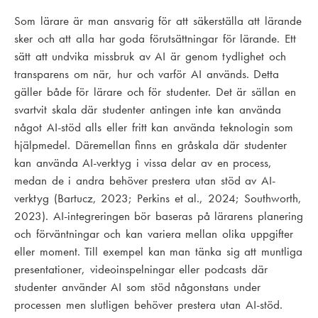
Som lärare är man ansvarig för att säkerställa att lärande
sker och att alla har goda förutsättningar för lärande. Ett
sätt att undvika missbruk av AI är genom tydlighet och
transparens om när, hur och varför AI används. Detta
gäller både för lärare och för studenter. Det är sällan en
svartvit skala där studenter antingen inte kan använda
något AI-stöd alls eller fritt kan använda teknologin som
hjälpmedel. Däremellan finns en gråskala där studenter
kan använda AI-verktyg i vissa delar av en process,
medan de i andra behöver prestera utan stöd av AI-
verktyg (Bartucz, 2023; Perkins et al., 2024; Southworth,
2023). AI-integreringen bör baseras på lärarens planering
och förväntningar och kan variera mellan olika uppgifter
eller moment. Till exempel kan man tänka sig att muntliga
presentationer, videoinspelningar eller podcasts där
studenter använder AI som stöd någonstans under
processen men slutligen behöver prestera utan AI-stöd.