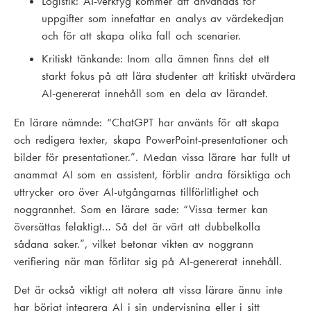
Logistik: AI-verktyg kommer att användas för
uppgifter som innefattar en analys av värdekedjan
och för att skapa olika fall och scenarier.
Kritiskt tänkande: Inom alla ämnen finns det ett
starkt fokus på att lära studenter att kritiskt utvärdera
AI-genererat innehåll som en dela av lärandet.
En lärare nämnde: “ChatGPT har använts för att skapa
och redigera texter, skapa PowerPoint-presentationer och
bilder för presentationer.”. Medan vissa lärare har fullt ut
anammat AI som en assistent, förblir andra försiktiga och
uttrycker oro över AI-utgångarnas tillförlitlighet och
noggrannhet. Som en lärare sade: “Vissa termer kan
översättas felaktigt… Så det är värt att dubbelkolla
sådana saker.”, vilket betonar vikten av noggrann
verifiering när man förlitar sig på AI-genererat innehåll.
Det är också viktigt att notera att vissa lärare ännu inte
har börjat integrera AI i sin undervisning eller i sitt