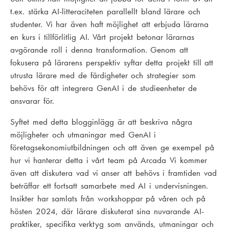
t.ex. stärka AI-litteraciteten parallellt bland lärare och
studenter. Vi har även haft möjlighet att erbjuda lärarna
en kurs i tillförlitlig AI. Vårt projekt betonar lärarnas
avgörande roll i denna transformation. Genom att
fokusera på lärarens perspektiv syftar detta projekt till att
utrusta lärare med de färdigheter och strategier som
behövs för att integrera GenAI i de studieenheter de
ansvarar för.
Syftet med detta blogginlägg är att beskriva några
möjligheter och utmaningar med GenAI i
företagsekonomiutbildningen och att även ge exempel på
hur vi hanterar detta i vårt team på Arcada Vi kommer
även att diskutera vad vi anser att behövs i framtiden vad
beträffar ett fortsatt samarbete med AI i undervisningen.
Insikter har samlats från workshoppar på våren och på
hösten 2024, där lärare diskuterat sina nuvarande AI-
praktiker, specifika verktyg som används, utmaningar och