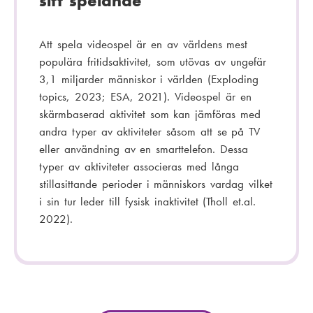
sitt spelande
Att spela videospel är en av världens mest
populära fritidsaktivitet, som utövas av ungefär
3,1 miljarder människor i världen (Exploding
topics, 2023; ESA, 2021). Videospel är en
skärmbaserad aktivitet som kan jämföras med
andra typer av aktiviteter såsom att se på TV
eller användning av en smarttelefon. Dessa
typer av aktiviteter associeras med långa
stillasittande perioder i människors vardag vilket
i sin tur leder till fysisk inaktivitet (Tholl et.al.
2022).