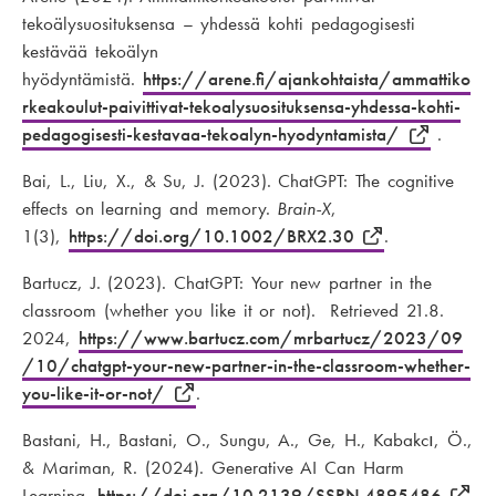
tekoälysuosituksensa – yhdessä kohti pedagogisesti
kestävää tekoälyn
hyödyntämistä.
https://arene.fi/ajankohtaista/ammattiko
rkeakoulut-paivittivat-tekoalysuosituksensa-yhdessa-kohti-
pedagogisesti-kestavaa-tekoalyn-hyodyntamista/
.
Bai, L., Liu, X., & Su, J. (2023). ChatGPT: The cognitive
effects on learning and memory.
Brain-X
,
1(3),
https://doi.org/10.1002/BRX2.30
.
Bartucz, J. (2023). ChatGPT: Your new partner in the
classroom (whether you like it or not). Retrieved 21.8.
2024,
https://www.bartucz.com/mrbartucz/2023/09
/10/chatgpt-your-new-partner-in-the-classroom-whether-
you-like-it-or-not/
.
Bastani, H., Bastani, O., Sungu, A., Ge, H., Kabakcı, Ö.,
& Mariman, R. (2024). Generative AI Can Harm
Learning.
https://doi.org/10.2139/SSRN.4895486