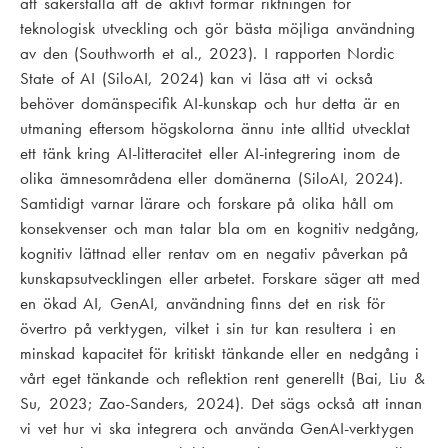
att säkerställa att de aktivt formar riktningen för
teknologisk utveckling och gör bästa möjliga användning
av den (Southworth et al., 2023). I rapporten Nordic
State of AI (SiloAI, 2024) kan vi läsa att vi också
behöver domänspecifik AI-kunskap och hur detta är en
utmaning eftersom högskolorna ännu inte alltid utvecklat
ett tänk kring AI-litteracitet eller AI-integrering inom de
olika ämnesområdena eller domänerna (SiloAI, 2024).
Samtidigt varnar lärare och forskare på olika håll om
konsekvenser och man talar bla om en kognitiv nedgång,
kognitiv lättnad eller rentav om en negativ påverkan på
kunskapsutvecklingen eller arbetet. Forskare säger att med
en ökad AI, GenAI, användning finns det en risk för
övertro på verktygen, vilket i sin tur kan resultera i en
minskad kapacitet för kritiskt tänkande eller en nedgång i
vårt eget tänkande och reflektion rent generellt (Bai, Liu &
Su, 2023; Zao-Sanders, 2024). Det sägs också att innan
vi vet hur vi ska integrera och använda GenAI-verktygen